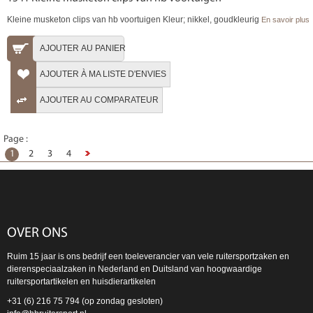
Kleine musketon clips van hb voortuigen Kleur; nikkel, goudkleurig
En savoir plus
AJOUTER AU PANIER
AJOUTER À MA LISTE D'ENVIES
AJOUTER AU COMPARATEUR
Page :
1
2
3
4
OVER ONS
Ruim 15 jaar is ons bedrijf een toeleverancier van vele ruitersportzaken en
dierenspeciaalzaken in Nederland en Duitsland van hoogwaardige
ruitersportartikelen en huisdierartikelen
+31 (6) 216 75 794 (op zondag gesloten)