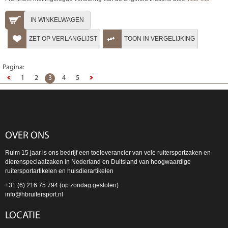
IN WINKELWAGEN
ZET OP VERLANGLIJST
TOON IN VERGELIJKING
Pagina:
1
2
3
4
5
OVER ONS
Ruim 15 jaar is ons bedrijf een toeleverancier van vele ruitersportzaken en
dierenspeciaalzaken in Nederland en Duitsland van hoogwaardige
ruitersportartikelen en huisdierartikelen
+31 (6) 216 75 794 (op zondag gesloten)
info@hbruitersport.nl
LOCATIE