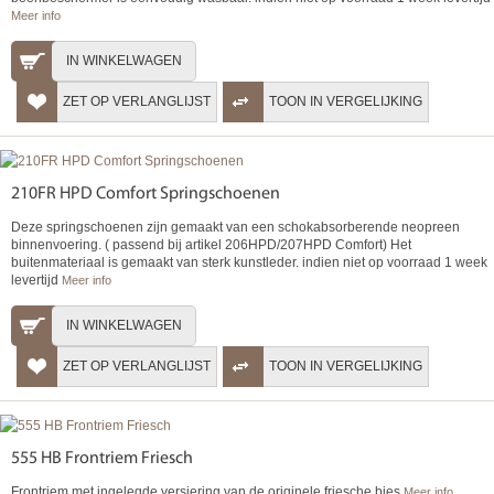
Meer info
IN WINKELWAGEN
ZET OP VERLANGLIJST
TOON IN VERGELIJKING
210FR HPD Comfort Springschoenen
Deze springschoenen zijn gemaakt van een schokabsorberende neopreen
binnenvoering. ( passend bij artikel 206HPD/207HPD Comfort) Het
buitenmateriaal is gemaakt van sterk kunstleder. indien niet op voorraad 1 week
levertijd
Meer info
IN WINKELWAGEN
ZET OP VERLANGLIJST
TOON IN VERGELIJKING
555 HB Frontriem Friesch
Frontriem met ingelegde versiering van de originele friesche bies
Meer info