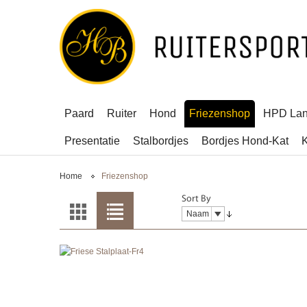
Paard
Ruiter
Hond
Friezenshop
HPD La
Presentatie
Stalbordjes
Bordjes Hond-Kat
K
Home
Friezenshop
Sort By