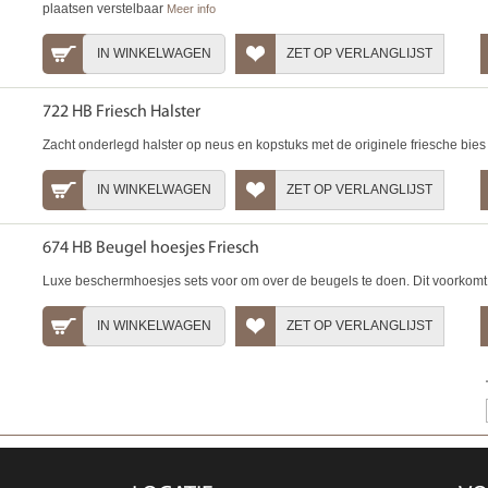
plaatsen verstelbaar
Meer info
IN WINKELWAGEN
ZET OP VERLANGLIJST
722 HB Friesch Halster
Zacht onderlegd halster op neus en kopstuks met de originele friesche bies
IN WINKELWAGEN
ZET OP VERLANGLIJST
674 HB Beugel hoesjes Friesch
Luxe beschermhoesjes sets voor om over de beugels te doen. Dit voorkom
IN WINKELWAGEN
ZET OP VERLANGLIJST