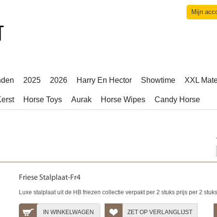
Mijn acc
nden
2025
2026
Harry En Hector
Showtime
XXL Mat
erst
Horse Toys
Aurak
Horse Wipes
Candy Horse
Friese Stalplaat-Fr4
Luxe stalplaat uit de HB friezen collectie verpakt per 2 stuks prijs per 2 stuk
IN WINKELWAGEN
ZET OP VERLANGLIJST