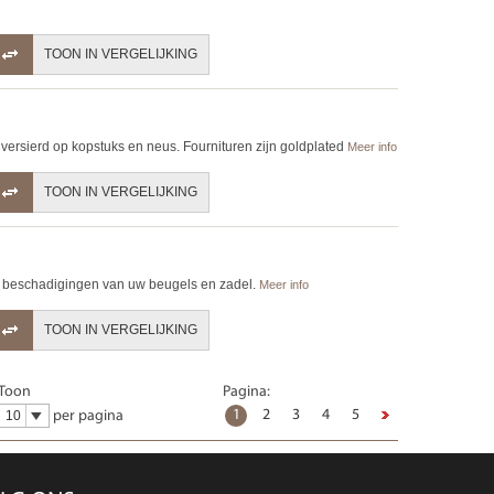
TOON IN VERGELIJKING
 versierd op kopstuks en neus. Fournituren zijn goldplated
Meer info
TOON IN VERGELIJKING
t beschadigingen van uw beugels en zadel.
Meer info
TOON IN VERGELIJKING
Toon
Pagina:
1
2
3
4
5
per pagina