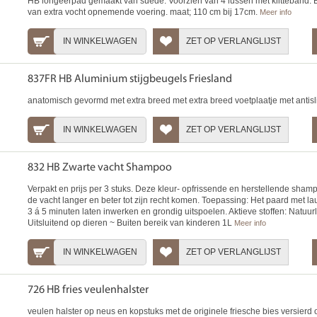
HB longeerpad gemaakt van suede. Voorzien van 4 lussen met klitteband. 
van extra vocht opnemende voering. maat; 110 cm bij 17cm.
Meer info
IN WINKELWAGEN
ZET OP VERLANGLIJST
837FR HB Aluminium stijgbeugels Friesland
anatomisch gevormd met extra breed met extra breed voetplaatje met antisl
IN WINKELWAGEN
ZET OP VERLANGLIJST
832 HB Zwarte vacht Shampoo
Verpakt en prijs per 3 stuks. Deze kleur- opfrissende en herstellende sha
de vacht langer en beter tot zijn recht komen. Toepassing: Het paard met
3 á 5 minuten laten inwerken en grondig uitspoelen. Aktieve stoffen: Natuur
Uitsluitend op dieren ~ Buiten bereik van kinderen 1L
Meer info
IN WINKELWAGEN
ZET OP VERLANGLIJST
726 HB fries veulenhalster
veulen halster op neus en kopstuks met de originele friesche bies versierd