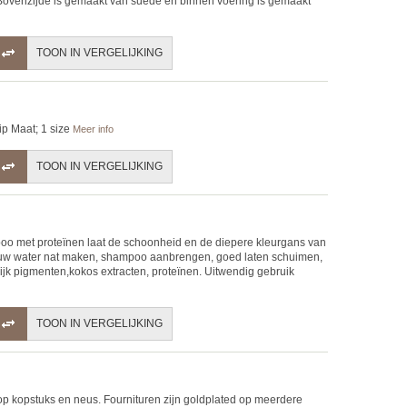
Bovenzijde is gemaakt van suede en binnen voering is gemaakt
TOON IN VERGELIJKING
ip Maat; 1 size
Meer info
TOON IN VERGELIJKING
mpoo met proteïnen laat de schoonheid en de diepere kleurgans van
 lauw water nat maken, shampoo aanbrengen, goed laten schuimen,
lijk pigmenten,kokos extracten, proteïnen. Uitwendig gebruik
TOON IN VERGELIJKING
 op kopstuks en neus. Fournituren zijn goldplated op meerdere