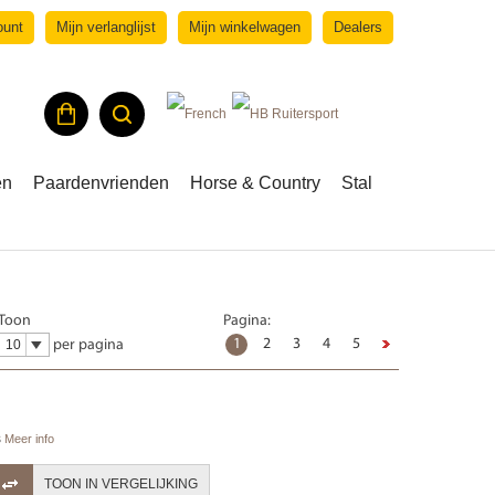
ount
Mijn verlanglijst
Mijn winkelwagen
Dealers
en
Paardenvrienden
Horse & Country
Stal
Toon
Pagina:
1
2
3
4
5
per pagina
s
Meer info
TOON IN VERGELIJKING