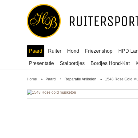
Paard
Ruiter
Hond
Friezenshop
HPD La
Presentatie
Stalbordjes
Bordjes Hond-Kat
K
Home
Paard
Reparatie Artikelen
1548 Rose Gold M