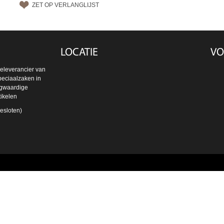
ZET OP VERLANGLIJST
LOCATIE
VO
oeleverancier van
peciaalzaken in
ogwaardige
tikelen
esloten)