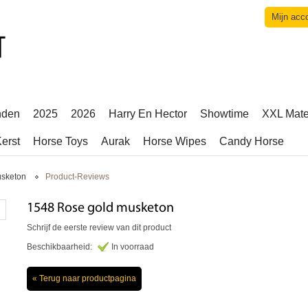
Mijn acc
nden
2025
2026
Harry En Hector
Showtime
XXL Mat
erst
Horse Toys
Aurak
Horse Wipes
Candy Horse
usketon
Product-Reviews
1548 Rose gold musketon
Schrijf de eerste review van dit product
Beschikbaarheid:
In voorraad
«
Terug naar productpagina