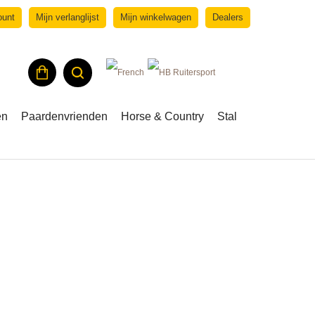
ount
Mijn verlanglijst
Mijn winkelwagen
Dealers
en
Paardenvrienden
Horse & Country
Stal