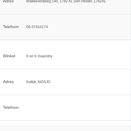
Adres
Brakkeveldweg 140, 1782 AL Den Helder, 1782AL
Telefoon
06-37410174
Winkel
K en K Haanstra
Adres
Katlijk, 8455JG
Telefoon