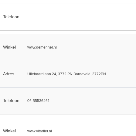
Telefoon
Winkel
www.demenner.nl
Adres
Uilebaardlaan 24, 3772 PN Barneveld, 3772PN
Telefoon
06-55536461
Winkel
www.vitadier.nl